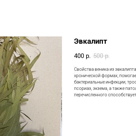
Эвкалипт
400
р.
500
р.
Свойства веника из эвкалипта
хронической формах, помогает
бактериальные инфекции, тро
псориаз, экзема, а также пат
перечисленного способствует