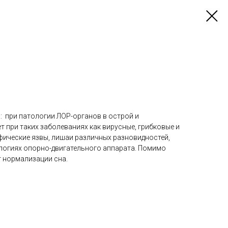
: при патологии ЛОР-органов в острой и
 при таких заболеваниях как вирусные, грибковые и
фические язвы, лишаи различных разновидностей,
ологиях опорно-двигательного аппарата. Помимо
 нормализации сна.