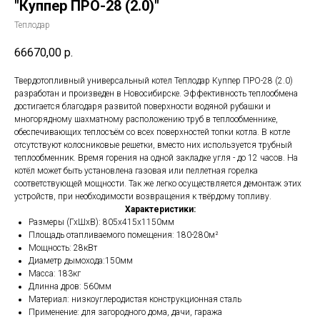
"Куппер ПРО-28 (2.0)"
Теплодар
66670,00
р.
Твердотопливный универсальный котел Теплодар Куппер ПРО-28 (2.0)
разработан и произведен в Новосибирске. Эффективность теплообмена
достигается благодаря развитой поверхности водяной рубашки и
многорядному шахматному расположению труб в теплообменнике,
обеспечивающих теплосъём со всех поверхностей топки котла. В котле
отсутствуют колосниковые решетки, вместо них используется трубный
теплообменник. Время горения на одной закладке угля - до 12 часов. На
котёл может быть установлена газовая или пеллетная горелка
соответствующей мощности. Так же легко осуществляется демонтаж этих
устройств, при необходимости возвращения к твёрдому топливу.
Характеристики:
Размеры (ГхШхВ): 805х415х1150мм
Площадь отапливаемого помещения: 180-280м²
Мощность: 28кВт
Диаметр дымохода:150мм
Масса: 183кг
Длинна дров: 560мм
Материал: низкоуглеродистая конструкционная сталь
Применение: для загородного дома, дачи, гаража