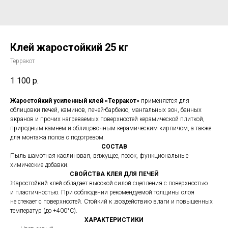
Клей жаростойкий 25 кг
Терракот
1 100
р.
Жаростойкий усиленный клей «Терракот»
применяется для
облицовки печей, каминов, печей-барбекю, мангальных зон, банных
экранов и прочих нагреваемых поверхностей керамической плиткой,
природным камнем и облицовочным керамическим кирпичом, а также
для монтажа полов с подогревом.
СОСТАВ
Пыль шамотная каолиновая, вяжущее, песок, функциональные
химические добавки.
СВОЙСТВА КЛЕЯ ДЛЯ ПЕЧЕЙ
Жаростойкий клей обладает высокой силой сцепления с поверхностью
и пластичностью. При соблюдении рекомендуемой толщины слоя
не стекает с поверхностей. Стойкий к ;воздействию влаги и повышенных
температур (до +400°С).
ХАРАКТЕРИСТИКИ