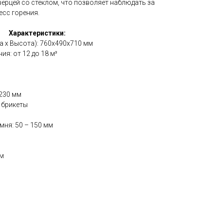
ерцей со стеклом, что позволяет наблюдать за
есс горения.
Характеристики:
а х Высота): 760х490х710 мм
я: от 12 до 18 м³
230 мм
 брикеты
ня: 50 – 150 мм
ом