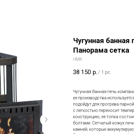
Чугунная банная 
Панорама сетка
НМК
38 150
р.
/
1 pc
Чугунная банная печь компан
ее производства используетс
подойдут для прогрева парной 
с легкостью переносит темпер
конструкцию, ее топка состои
болтами. Сетчатый кожух печ
камней, которые аккумулирую