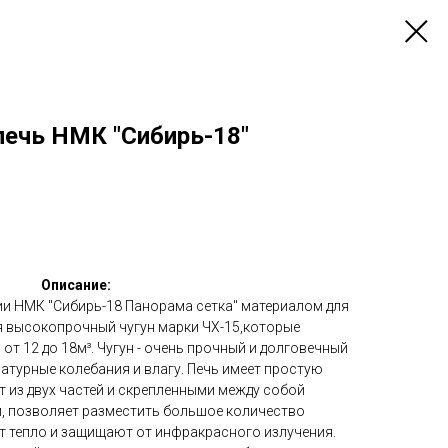
печь НМК "Сибирь-18"
Описание:
ии НМК "Сибирь-18 Панорама сетка" материалом для
я высокопрочный чугун марки ЧХ-15,которые
от 12 до 18м³. Чугун - очень прочный и долговечный
атурные колебания и влагу. Печь имеет простую
т из двух частей и скрепленными между собой
и, позволяет разместить большое количество
т тепло и защищают от инфракрасного излучения.