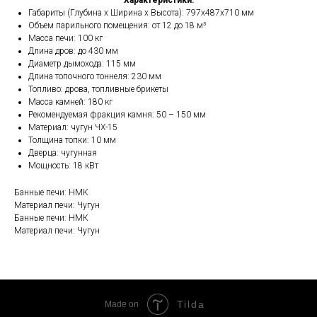
Характеристики:
Габариты (Глубина х Ширина х Высота): 797х487х710 мм
Объем парильного помещения: от 12 до 18 м³
Масса печи: 100 кг
Длина дров: до 430 мм
Диаметр дымохода: 115 мм
Длина топочного тоннеля: 230 мм
Топливо: дрова, топливные брикеты
Масса камней: 180 кг
Рекомендуемая фракция камня: 50 – 150 мм
Материал: чугун ЧХ-15
Толщина топки: 10 мм
Дверца: чугунная
Мощность: 18 кВт
Банные печи: НМК
Материал печи: Чугун
Банные печи: НМК
Материал печи: Чугун
Tilda
Made on