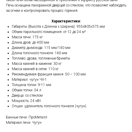
такой печи более насыщенный и приближен к эффекту русской бани.
Печь оснащена панорамной дверцей со стеклом, что позволяет наблюдать
за огнем и контролировать процесс горения.
Характеристики:
Габариты (Высота х Длинна х Ширина): 955х805х575 мм
Объем парильного помещения: от 12 до 24 м³
Масса печи: 175 кг
Длина дров: до 400 мм
Диаметр дымохода: 115 мм/140 мм
Длина топочного тоннеля: 160 мм
Топливо: дрова, топливные брикеты
Масса камней в каменке: 30 кг
Масса камней в сетке: 110 кг
Рекомендуемая фракция камня: 50 – 100 мм
Материал: чугун ЧХ-1
Толщина топки: 9-11 мм
Объем топки: 54 л
Дверца: со стеклом
Мощность: 24 кВт
Опции: удлинитель топочного тоннеля (чугун)
Банные печи: ПроМеталл
Материал печи: Чугун