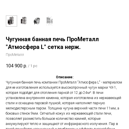
Чугунная банная печь ПроМеталл
"Атмосфера L" сетка нерж.
ПроМеталл
104 900
р.
/
1 pc
Описание:
Чугунная банная печь компании ПроМеталл "Атмосфера L" - материалом
для ее изготовления используется высокопрочный чугун марки ЧХ-1,
которая подойдет для отопления парной от 12 до 24м³. В печи
установлена внутренняя каменка, которая изготовлена из нержавеющей
стали и оснащена паровой пушкой, которая наполняет парную
мелкодисперсным паром. Толщина чугуна верхний части печи 11мм, а
боковых стенок 9мм. Сетчатый кожух из нержавеющей стали печи,
позволяет разместить большое количество камней, которые
аккумулируют тепло и защищают от инфракрасного излучения. Пар в