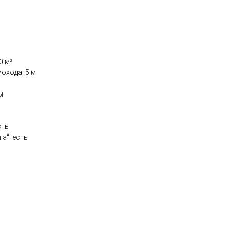
0 м²
охода: 5 м
ы
сть
а": есть