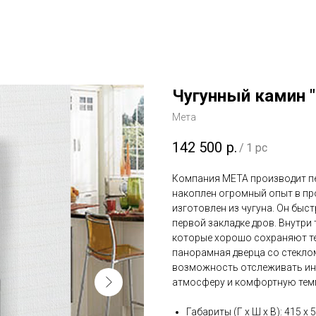
Чугунный камин 
Мета
142 500
р.
/
1 pc
Компания МЕТА производит пе
накоплен огромный опыт в пр
изготовлен из чугуна. Он быст
первой закладке дров. Внутр
которые хорошо сохраняют т
панорамная дверца со стеклом
возможность отслеживать ин
атмосферу и комфортную темп
Габариты (Г х Ш х В): 415 х 