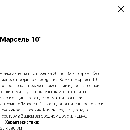
"Марсель 10"
чи-камины на протяжении 20 лет. За это время был
оизводстве данной продукции. Камин "Марсель 10"
ро прогревает воздух в помещении и дает тепло при
и топки камина установлены шамотные плиты,
епло и защищают от деформации. Большая
 в камине "Марсель 10" дает дополнительное тепло и
тенсивность горения. Камин создаёт уютную
ературу в Вашем загородном доме или даче.
Характеристики:
520 х 980 мм