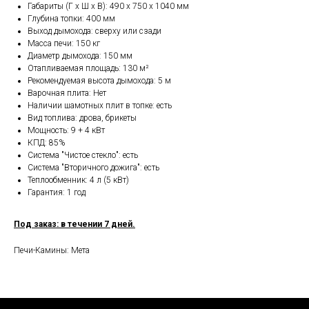
Габариты (Г х Ш х В): 490 х 750 х 1040 мм
Глубина топки: 400 мм
Выход дымохода: сверху или сзади
Масса печи: 150 кг
Диаметр дымохода: 150 мм
Отапливаемая площадь: 130 м²
Рекомендуемая высота дымохода: 5 м
Варочная плита: Нет
Наличии шамотных плит в топке: есть
Вид топлива: дрова, брикеты
Мощность: 9 + 4 кВт
КПД: 85%
Система "Чистое стекло": есть
Система "Вторичного дожига": есть
Теплообменник: 4 л (5 кВт)
Гарантия: 1 год
Под заказ: в течении 7 дней.
Печи-Камины: Мета