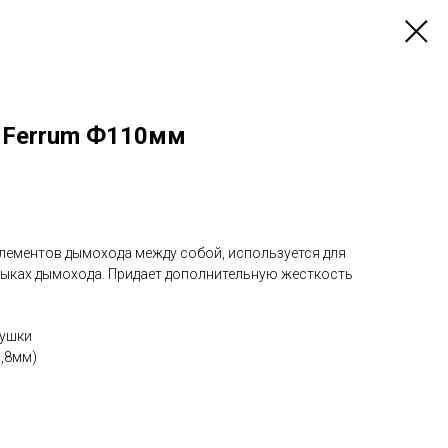
 Ferrum Ф110мм
элементов дымохода между собой, используется для
тыках дымохода. Придает дополнительную жесткость
лушки
0,8мм)