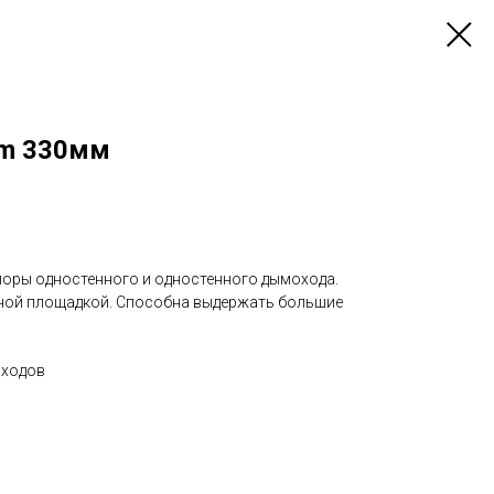
um 330мм
поры одностенного и одностенного дымохода.
ной площадкой. Способна выдержать большие
оходов