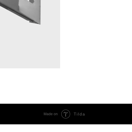
Tilda
Made on